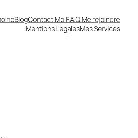
moine
Blog
Contact Moi
F.A.Q.
Me rejoindre
Mentions Legales
Mes Services